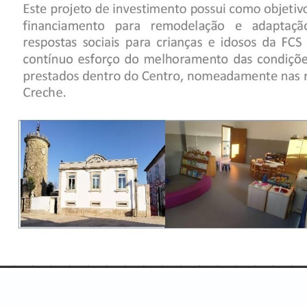
________________