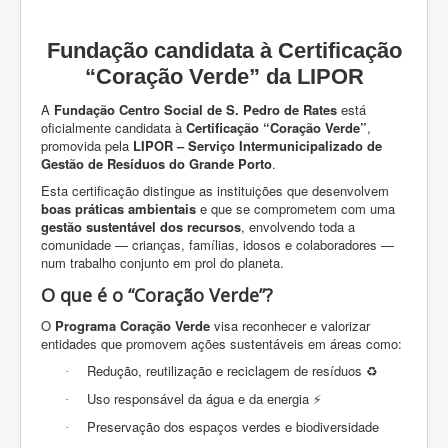
Fundação candidata à Certificação
“Coração Verde” da LIPOR
A
Fundação Centro Social de S. Pedro de Rates
está
oficialmente candidata à
Certificação “Coração Verde”
,
promovida pela
LIPOR – Serviço Intermunicipalizado de
Gestão de Resíduos do Grande Porto
.
Esta certificação distingue as instituições que desenvolvem
boas práticas ambientais
e que se comprometem com uma
gestão sustentável dos recursos
, envolvendo toda a
comunidade — crianças, famílias, idosos e colaboradores —
num trabalho conjunto em prol do planeta.
O que é o “Coração Verde”?
O
Programa Coração Verde
visa reconhecer e valorizar
entidades que promovem ações sustentáveis em áreas como:
Redução, reutilização e reciclagem de resíduos
·
♻️
Uso responsável da água e da energia
·
⚡
Preservação dos espaços verdes e biodiversidade
·