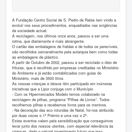
A Fundação Centro Social de S. Pedro de Rates tem vindo a
evoluir nos seus procedimentos, enquadrados nas exigências
da sociedade actual.
A reciclagem, nos últimos onze anos, passou a ser uma
rotina, que diariamente é mais abrangente.
O cartão das embalagens de fraldas e de todos os perecíveis,
são recolhidos semanalmente pela autarquia bem como todas
as embalagens de plástico.
A partir de Outubro de 2002, passou a ser reciclado o óleo de
frituras, que é recolhido por empresas creditadas no Ministério
do Ambiente e já estão contabilizados com guias do
Ministério, mais de 3500 litros.
As nossas crianças e idosos têm participado em inúmeras
iniciativas que a Lipor conjuga com o Município
- Com os Hipermercados Modelo temos colaborado na
reciclagem de pilhas, programa "Pilhas de Livros". Todos
recolhemos pilhas e recebemos livros para os meninos.
- Na decoração das eco rotundas de Natal, foi-nos atribuído
por duas vezes o 1º Prémio e uma vez o 2º.
Estes eventos valem pela sensibilização que conseguimos
levar junto dos nossos utentes, com especial relevância às
crianças, dado o natural investimento futuro que isso