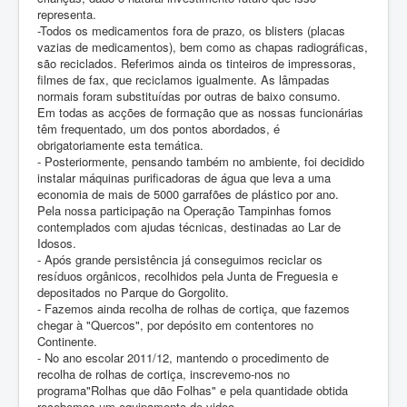
representa.
-Todos os medicamentos fora de prazo, os blisters (placas
vazias de medicamentos), bem como as chapas radiográficas,
são reciclados. Referimos ainda os tinteiros de impressoras,
filmes de fax, que reciclamos igualmente. As lâmpadas
normais foram substituídas por outras de baixo consumo.
Em todas as acções de formação que as nossas funcionárias
têm frequentado, um dos pontos abordados, é
obrigatoriamente esta temática.
- Posteriormente, pensando também no ambiente, foi decidido
instalar máquinas purificadoras de água que leva a uma
economia de mais de 5000 garrafões de plástico por ano.
Pela nossa participação na Operação Tampinhas fomos
contemplados com ajudas técnicas, destinadas ao Lar de
Idosos.
- Após grande persistência já conseguimos reciclar os
resíduos orgânicos, recolhidos pela Junta de Freguesia e
depositados no Parque do Gorgolito.
- Fazemos ainda recolha de rolhas de cortiça, que fazemos
chegar à "Quercos", por depósito em contentores no
Continente.
- No ano escolar 2011/12, mantendo o procedimento de
recolha de rolhas de cortiça, inscrevemo-nos no
programa"Rolhas que dão Folhas" e pela quantidade obtida
recebemos um equipamento de video.