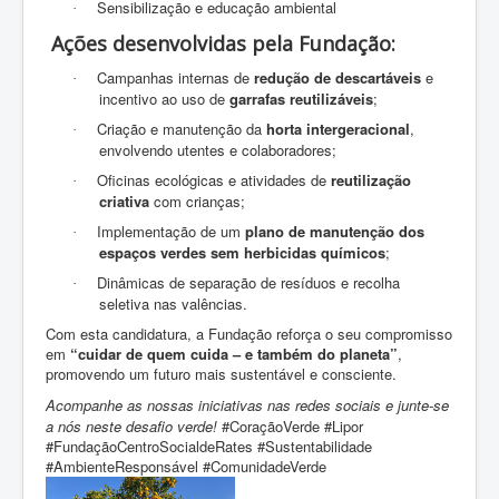
Sensibilização e educação ambiental
·
Ações desenvolvidas pela Fundação:
Campanhas internas de
redução de descartáveis
e
·
incentivo ao uso de
garrafas reutilizáveis
;
Criação e manutenção da
horta intergeracional
,
·
envolvendo utentes e colaboradores;
Oficinas ecológicas e atividades de
reutilização
·
criativa
com crianças;
Implementação de um
plano de manutenção dos
·
espaços verdes sem herbicidas químicos
;
Dinâmicas de separação de resíduos e recolha
·
seletiva nas valências.
Com esta candidatura, a Fundação reforça o seu compromisso
em
“cuidar de quem cuida – e também do planeta”
,
promovendo um futuro mais sustentável e consciente.
Acompanhe as nossas iniciativas nas redes sociais e junte-se
a nós neste desafio verde!
#CoraçãoVerde #Lipor
#FundaçãoCentroSocialdeRates #Sustentabilidade
#AmbienteResponsável #ComunidadeVerde