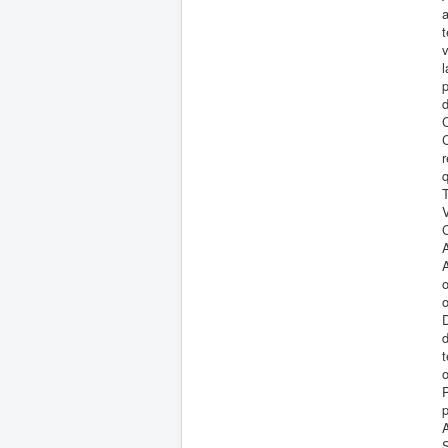
v
p
d
C
C
r
A
D
o
p