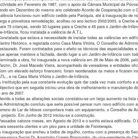
actividade em Fevereiro de 1987, com o apoio da Câmara Municipal da Póvoa 
tendo em Dezembro do mesmo ano celebrado Acordo de Cooperação com o Ce
alência funcionou num edifício cedido pela Paróquia, até à inauguração de n
larga e proveitosa remodelação, acolheu no ano lectivo 2002/2003, a Creche 
ara 75 crianças, sendo 30 lugares para a Creche e 45 para o Jardim-de-Infânc
e-Infância, ficou instalada a valência de A.T.L.
onstatada que estava a necessidade de instalar todas as valências em edifíc
entro Histórico, e registada como Casa Maria Vitória. O Conselho de Adminis
estaurado. Foram contratados para o efeito os técnicos das especialidades e 
que apenas manteve a fachada, dando lugar a um Jardim-de-Infância com todo
Terminada a obra, foi inaugurada a nova valência em 26 de Maio de 2006, pe
Varzim, Dr. José Macedo Vieira, acompanhado de vereadores e entidades ofic
Com um elevado esforço financeiro, foram reordenados os meios e ficaram in
TL., e na Casa Maria Vitória o Jardim-de-Infância.
A Instituição pela sua constante evolução quis dar cada vez mais conforto e
objectivo que em seguida iniciou uma obra de melhoramento e manutenção do 
o ano de 2007.
evido a todas as alterações sociais constatou-se um largo aumento na lista 
de Administração concluiu que seria possível pensar num novo edifício com
terreno do Lar de Idosos comportava mais um equipamento, o Conselho de Ad
 projecto. Em Junho de 2012 iniciou-se a construção.
Passados catorze meses, em Agosto de 2013 e o sonho estava edificado. O L
ara sessenta utentes e um piso para a unidade de Fisioterapia.
A inauguração que encheu a todos de orgulho, contou com a presença do Secr
Segurança Social Dr. Agostinho Correia Branquinho, do vice-presidente da C