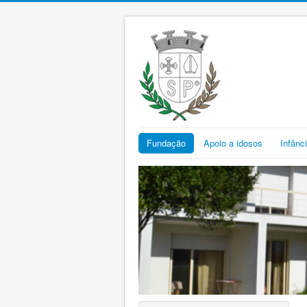
Fundação
Apoio a idosos
Infânc