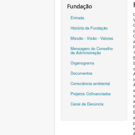
Fundação
Entrada
História da Fundação
C
Missão - Visão - Valores
Mensagem do Conselho
de Administração
Organograma
o
Documentos
I
Consciência ambiental
s
Projetos Cofinanciados
a
Canal de Denúncia
P
p