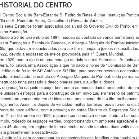
HISTORIAL DO CENTRO
O Centro Social de Bem-Estar de S. Pedro de Rates é uma Instituição Particu
Vila de S. Pedro de Rates, Concelho da Póvoa de Varzim.
Os seus Estatutos foram aprovados por alvará do Governo Civil do Porto, em
como Fundação.
riado a 26 de Dezembro de 1897, nasceu da vontade de vários benfeitores nat
desta Fundação a Escola de Camões, o Albergue Marquês de Pombal inicialm
Rita, que estavam vocacionados para auxiliar crianças e jovens necessitados
1922, devido à escassez de meios provocada pela 1ª Guerra Mundial.
Em 1929, com a ajuda de uma herança de dois ilustres Ratenses - António 
Serra, foi criada uma Associação a que foi dado o nome de "Comissão de Ben
 edifício do Asilo de Stº António e Stª Rita, para socorrer pessoas necessita
Asilo foi instalado no edifício do Albergue Marquês de Pombal, onde perman
nstituição tinha passado a direccionar-se para o auxílio a idosos.
A degradação daquele espaço, bem como as necessidades crescentes de uma
e unissem esforços para a construção de um novo Lar, em terreno de patrimón
resposta ao grande número de idosos que precisavam de auxílio, melhorando
lojamento. Assim, e depois de vencidas muitas barreiras, assistiu-se no dia
edra do novo edifício, com a presença do então Ministro da Segurança Socia
Em 21 de Dezembro de 1995, o grande sonho estava concretizado: o Lar estav
amplo, rodeado de espaços verdes, proporcionando um ambiente agradável e
ara 46 utentes, em regime de internamento, criando-se ainda duas valências:
está presentemente desactivado.
A Instituição, para acompanhar as necessidades das famílias criou também um