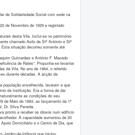
lar de Solidariedade Social com sede na
 22 de Novembro de 1929 e registado
urais desta Vila. Inclui-se no património
ente chamado Asilo de Stº António e Stª
. Esta situação decorreu somente até
Joaquim Guimarães e António F. Macedo
eficência de Rates". Propunha-se levantar
das da Vila. No ano de 1964, o referido
eceu durante décadas. A acção da
 população envelhecida, levaram a que
io da Instituição. Era a forma de dar
 naturalmente as condições do seu
 29 de Maio de 1993, ao lançamento da 1ª
l, Dr. Silva Peneda.
a pronto a receber os idosos num edifício
 acolhedor. A capacidade aumentou de 20
 Apoio Domiciliário e o Centro de Dia, que
 Jardim-de-Infância que iniciou