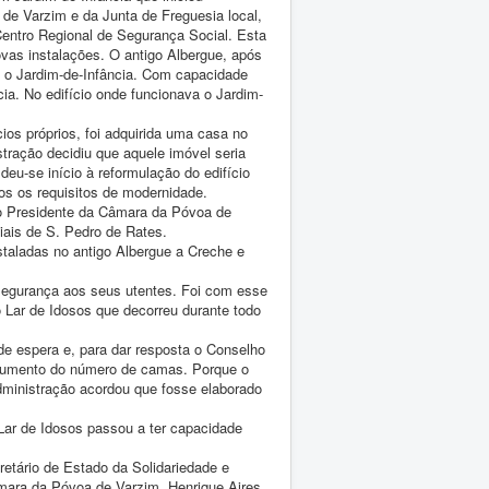
de Varzim e da Junta de Freguesia local,
ntro Regional de Segurança Social. Esta
ovas instalações. O antigo Albergue, após
e o Jardim-de-Infância. Com capacidade
ia. No edifício onde funcionava o Jardim-
ios próprios, foi adquirida uma casa no
tração decidiu que aquele imóvel seria
deu-se início à reformulação do edifício
s os requisitos de modernidade.
lo Presidente da Câmara da Póvoa de
iais de S. Pedro de Rates.
staladas no antigo Albergue a Creche e
 segurança aos seus utentes. Foi com esse
Lar de Idosos que decorreu durante todo
de espera e, para dar resposta o Conselho
 aumento do número de camas. Porque o
ministração acordou que fosse elaborado
ar de Idosos passou a ter capacidade
etário de Estado da Solidariedade e
âmara da Póvoa de Varzim, Henrique Aires