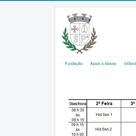
Fundação
Apoio a idosos
Infânc