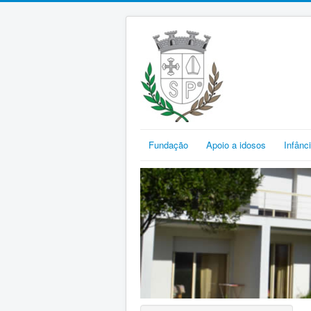
Fundação
Apoio a idosos
Infânc