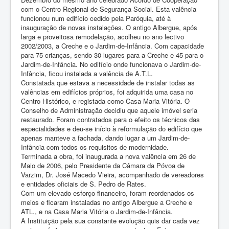
com o Centro Regional de Segurança Social. Esta valência
funcionou num edifício cedido pela Paróquia, até à
inauguração de novas instalações. O antigo Albergue, após
larga e proveitosa remodelação, acolheu no ano lectivo
2002/2003, a Creche e o Jardim-de-Infância. Com capacidade
para 75 crianças, sendo 30 lugares para a Creche e 45 para o
Jardim-de-Infância. No edifício onde funcionava o Jardim-de-
Infância, ficou instalada a valência de A.T.L.
Constatada que estava a necessidade de instalar todas as
valências em edifícios próprios, foi adquirida uma casa no
Centro Histórico, e registada como Casa Maria Vitória. O
Conselho de Administração decidiu que aquele imóvel seria
restaurado. Foram contratados para o efeito os técnicos das
especialidades e deu-se início à reformulação do edifício que
apenas manteve a fachada, dando lugar a um Jardim-de-
Infância com todos os requisitos de modernidade.
Terminada a obra, foi inaugurada a nova valência em 26 de
Maio de 2006, pelo Presidente da Câmara da Póvoa de
Varzim, Dr. José Macedo Vieira, acompanhado de vereadores
e entidades oficiais de S. Pedro de Rates.
Com um elevado esforço financeiro, foram reordenados os
meios e ficaram instaladas no antigo Albergue a Creche e
ATL., e na Casa Maria Vitória o Jardim-de-Infância.
A Instituição pela sua constante evolução quis dar cada vez