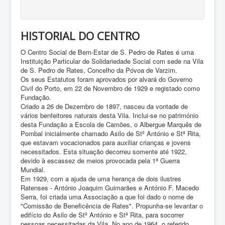
HISTORIAL DO CENTRO
O Centro Social de Bem-Estar de S. Pedro de Rates é uma
Instituição Particular de Solidariedade Social com sede na Vila
de S. Pedro de Rates, Concelho da Póvoa de Varzim.
Os seus Estatutos foram aprovados por alvará do Governo
Civil do Porto, em 22 de Novembro de 1929 e registado como
Fundação.
Criado a 26 de Dezembro de 1897, nasceu da vontade de
vários benfeitores naturais desta Vila. Inclui-se no património
desta Fundação a Escola de Camões, o Albergue Marquês de
Pombal inicialmente chamado Asilo de Stº António e Stª Rita,
que estavam vocacionados para auxiliar crianças e jovens
necessitados. Esta situação decorreu somente até 1922,
devido à escassez de meios provocada pela 1ª Guerra
Mundial.
Em 1929, com a ajuda de uma herança de dois ilustres
Ratenses - António Joaquim Guimarães e António F. Macedo
Serra, foi criada uma Associação a que foi dado o nome de
"Comissão de Beneficência de Rates". Propunha-se levantar o
edifício do Asilo de Stº António e Stª Rita, para socorrer
pessoas necessitadas da Vila. No ano de 1964, o referido