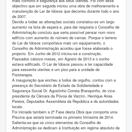
mais conforto e segurança aos seus utentes. Foi com esse
objectivo que em seguida iniciou uma obra de melhoramento e
manutenção do Lar de Idosos que decorreu durante todo o ano
de 2007.
Devido a todas as alterações sociais constatou-se um largo
aumento na lista de espera e, para dar resposta o Conselho de
Administração concluiu que seria possível pensar num novo
edifício com aumento do número de camas. Porque o terreno
do Lar de Idosos comportava mais um equipamento, o
Conselho de Administração acordou que fosse elaborado o
projecto. Em Junho de 2012 iniciou-se a construção.
Passados catorze meses, em Agosto de 2013 e o sonho
estava edificado. O Lar de Idosos passou a ter capacidade
para sessenta utentes e um piso para a unidade de
Fisioterapia.
A inauguração que encheu a todos de orgulho, contou com a
presença do Secretário de Estado da Solidariedade e
Segurança Social Dr. Agostinho Correia Branquinho, do vice-
presidente da Câmara da Póvoa de Varzim, Henrique Aires
Pereira, Deputados Assembleia da República e de autoridades
locais.
Foi iniciada também a 2ª Fase desta Obra que comporta uma
Piscina que estará terminada no primeiro trimestre de 2014.
Salienta-se que os cinco elementos do Conselho de
Administração se dedicam à Instituição em regime absoluto de