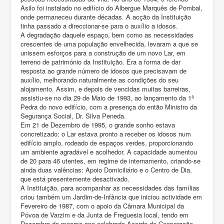
Asilo foi instalado no edifício do Albergue Marquês de Pombal,
onde permaneceu durante décadas. A acção da Instituição
tinha passado a direccionar-se para o auxílio a idosos.
A degradação daquele espaço, bem como as necessidades
crescentes de uma população envelhecida, levaram a que se
unissem esforços para a construção de um novo Lar, em
terreno de património da Instituição. Era a forma de dar
resposta ao grande número de idosos que precisavam de
auxílio, melhorando naturalmente as condições do seu
alojamento. Assim, e depois de vencidas muitas barreiras,
assistiu-se no dia 29 de Maio de 1993, ao lançamento da 1ª
Pedra do novo edifício, com a presença do então Ministro da
Segurança Social, Dr. Silva Peneda.
Em 21 de Dezembro de 1995, o grande sonho estava
concretizado: o Lar estava pronto a receber os idosos num
edifício amplo, rodeado de espaços verdes, proporcionando
um ambiente agradável e acolhedor. A capacidade aumentou
de 20 para 46 utentes, em regime de internamento, criando-se
ainda duas valências: Apoio Domiciliário e o Centro de Dia,
que está presentemente desactivado.
A Instituição, para acompanhar as necessidades das famílias
criou também um Jardim-de-Infância que iniciou actividade em
Fevereiro de 1987, com o apoio da Câmara Municipal da
Póvoa de Varzim e da Junta de Freguesia local, tendo em
Dezembro do mesmo ano celebrado Acordo de Cooperação