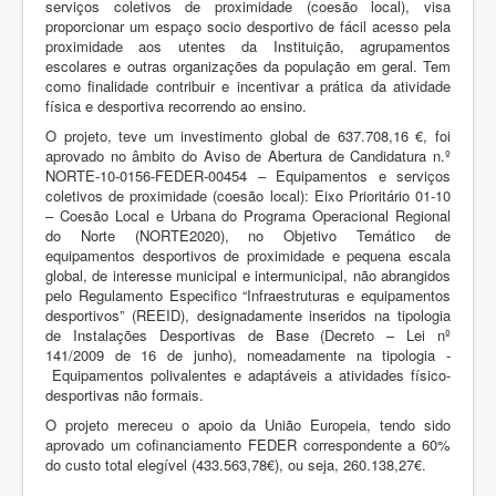
serviços coletivos de proximidade (coesão local), visa
proporcionar um espaço socio desportivo de fácil acesso pela
proximidade aos utentes da Instituição, agrupamentos
escolares e outras organizações da população em geral. Tem
como finalidade contribuir e incentivar a prática da atividade
física e desportiva recorrendo ao ensino.
O projeto, teve um investimento global de 637.708,16 €, foi
aprovado no âmbito do Aviso de Abertura de Candidatura n.º
NORTE-10-0156-FEDER-00454 – Equipamentos e serviços
coletivos de proximidade (coesão local): Eixo Prioritário 01-10
– Coesão Local e Urbana do Programa Operacional Regional
do Norte (NORTE2020), no Objetivo Temático de
equipamentos desportivos de proximidade e pequena escala
global, de interesse municipal e intermunicipal, não abrangidos
pelo Regulamento Especifico “Infraestruturas e equipamentos
desportivos” (REEID), designadamente inseridos na tipologia
de Instalações Desportivas de Base (Decreto – Lei nº
141/2009 de 16 de junho), nomeadamente na tipologia -
Equipamentos polivalentes e adaptáveis a atividades físico-
desportivas não formais.
O projeto mereceu o apoio da União Europeia, tendo sido
aprovado um cofinanciamento FEDER correspondente a 60%
do custo total elegível (433.563,78€), ou seja, 260.138,27€.